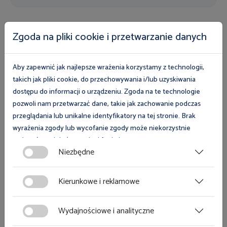
Zgoda na pliki cookie i przetwarzanie danych
Publikacje do pobrania
Z myślą o pracownikach i pracodawcach
Aby zapewnić jak najlepsze wrażenia korzystamy z technologii,
takich jak pliki cookie, do przechowywania i/lub uzyskiwania
przygotowaliśmy bezpłatne publikacje z zakresu
dostępu do informacji o urządzeniu. Zgoda na te technologie
prawa pracy, legalności zatrudnienia oraz
pozwoli nam przetwarzać dane, takie jak zachowanie podczas
bezpieczeństwa i higieny pracy
przeglądania lub unikalne identyfikatory na tej stronie. Brak
wyrażenia zgody lub wycofanie zgody może niekorzystnie
Przejdź do publikacji do pobrania
wpłynąć na niektóre cechy i funkcje.
Niezbędne
Zgoda na pliki cookies jest dobrowolna i można ją wycofać lub
zmodyfikować w dowolnym momencie klikając w przycisk
Kierunkowe i reklamowe
ciasteczka w lewym dolnym rogu strony. Więcej informacji
polityce plików cookies
znajdziesz w
.
Zobacz również
Wydajnościowe i analityczne