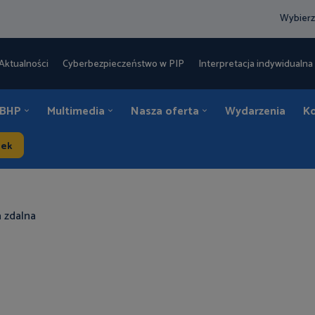
Wybierz
Aktualności
Cyberbezpieczeństwo w PIP
Interpretacja indywidualna 
 BHP
Multimedia
Nasza oferta
Wydarzenia
K
dek
a zdalna