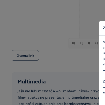
Z
A
c
u
Otwórz link
j
s
w
Multimedia
Z
w
Jeśli nie lubisz czytać a wolisz obraz i dźwięk przygo
s
filmy, atrakcyjne prezentacje multimedialne oraz spot
legalności zatrudnienia oraz bezpieczeństwa i higien