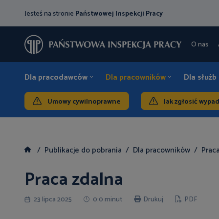
Jesteś na stronie
Państwowej Inspekcji Pracy
O nas
Dla pracodawców
Dla pracowników
Dla służb
Umowy cywilnoprawne
Jak zgłosić wypa
Publikacje do pobrania
Dla pracowników
Prac
Praca zdalna
23 lipca 2025
0:0 minut
Drukuj
PDF