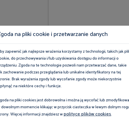
goda na pliki cookie i przetwarzanie danych
by zapewnić jak najlepsze wrażenia korzystamy z technologii, takich jak pli
ookie, do przechowywania i/lub uzyskiwania dostępu do informacji o
rządzeniu. Zgoda na te technologie pozwoli nam przetwarzać dane, takie
ak zachowanie podczas przeglądania lub unikalne identyfikatory na tej
tronie. Brak wyrażenia zgody lub wycofanie zgody może niekorzystnie
płynąć na niektóre cechy i funkcje.
Nasza oferta
goda na pliki cookies jest dobrowolna i można ją wycofać lub zmodyfikow
 dowolnym momencie klikając w przycisk ciasteczka w lewym dolnym rog
towaliśmy profesjonalne
Uczestnicy programów i ka
polityce plików cookies
trony. Więcej informacji znajdziesz w
.
y z zakresu prawa pracy,
skorzystać z eksperckiej 
y pracy
list kontrolnych i pozostał