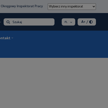
 Okręgowy Inspektorat Pracy
/
A
+
- opłata
Szukaj
PL
ontakt