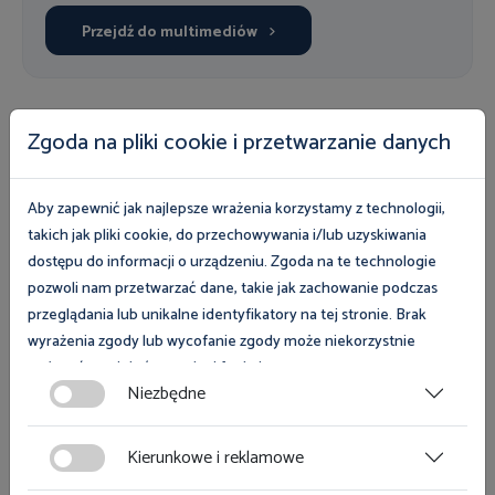
Przejdź do multimediów
Zgoda na pliki cookie i przetwarzanie danych
Nasza oferta
Aby zapewnić jak najlepsze wrażenia korzystamy z technologii,
Uczestnicy programów i kampanii mogą wziąć udział
takich jak pliki cookie, do przechowywania i/lub uzyskiwania
w bezpłatnych szkoleniach, skorzystać z eksperckiej
dostępu do informacji o urządzeniu. Zgoda na te technologie
wiedzy inspektorów pracy oraz fachowych
pozwoli nam przetwarzać dane, takie jak zachowanie podczas
poradników, list kontrolnych i pozostałych
przeglądania lub unikalne identyfikatory na tej stronie. Brak
publikacji. Zapoznaj się z naszą bezpłatną ofertą i
wyrażenia zgody lub wycofanie zgody może niekorzystnie
wybierz wsparcie dla siebie.
wpłynąć na niektóre cechy i funkcje.
Niezbędne
Przejdź do naszej oferty
Zgoda na pliki cookies jest dobrowolna i można ją wycofać lub
zmodyfikować w dowolnym momencie klikając w przycisk
Kierunkowe i reklamowe
ciasteczka w lewym dolnym rogu strony. Więcej informacji