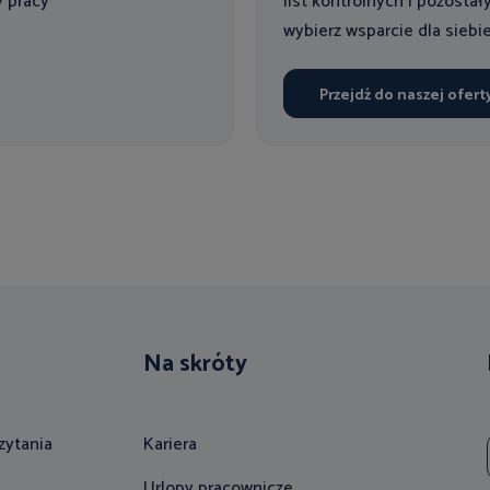
y pracy
list kontrolnych i pozostał
wybierz wsparcie dla siebie
Przejdź do naszej ofert
Na skróty
zytania
Kariera
Urlopy pracownicze