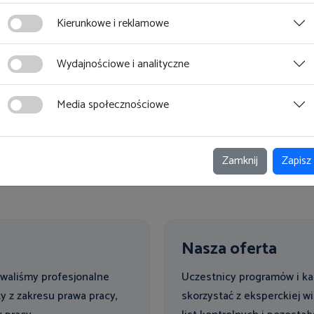
Kierunkowe i reklamowe
Wydajnościowe i analityczne
Media społecznościowe
3
4
5
6
7
8
9
10
11
12
Zamknij
Zapisz
Strona 8 z 16
Nasza oferta
towaliśmy profesjonalne
Uczestnicy programów i ka
y z zakresu prawa pracy,
skorzystać z eksperckiej 