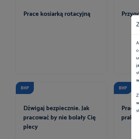
Prace kosiarką rotacyjną
Przyg
Z
A
c
u
j
s
w
BHP
BHP
Z
w
Dźwigaj bezpiecznie. Jak
Praca 
s
pracować by nie bolały Cię
prakty
plecy