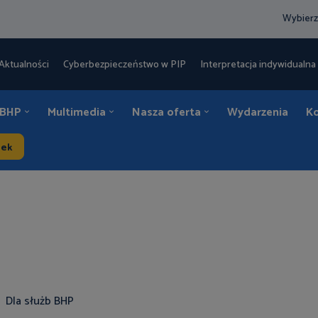
Wybierz
Aktualności
Cyberbezpieczeństwo w PIP
Interpretacja indywidualna 
 BHP
Multimedia
Nasza oferta
Wydarzenia
K
dek
Dla służb BHP