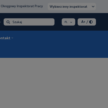
 Okręgowy Inspektorat Pracy
Wybierz inny inspektorat
/
A
+
- opłata
Szukaj
PL
ontakt