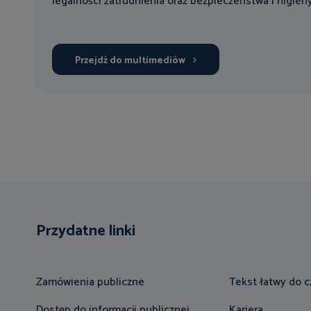
legalności zatrudnienia oraz bezpieczeństwa i higien
Przejdź do multimediów
Przydatne linki
Zamówienia publiczne
Tekst łatwy do c
Dostęp do informacji publicznej
Kariera