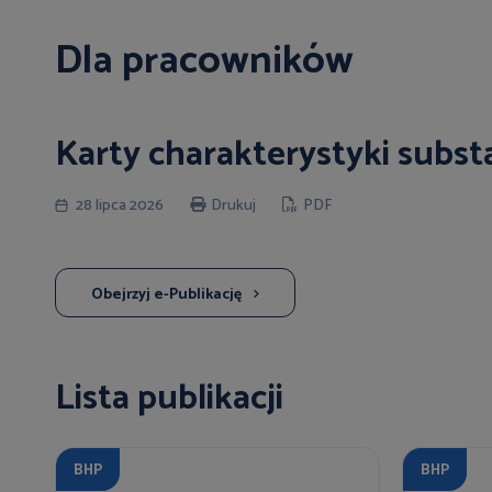
Dla pracowników
Karty charakterystyki subst
28 lipca 2026
Drukuj
PDF
Obejrzyj e-Publikację
Lista publikacji
BHP
BHP