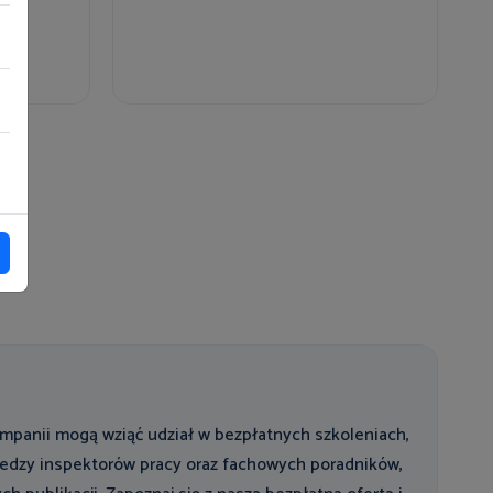
mpanii mogą wziąć udział w bezpłatnych szkoleniach,
wiedzy inspektorów pracy oraz fachowych poradników,