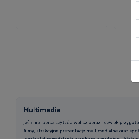
Multimedia
Jeśli nie lubisz czytać a wolisz obraz i dźwięk przygo
filmy, atrakcyjne prezentacje multimedialne oraz spot