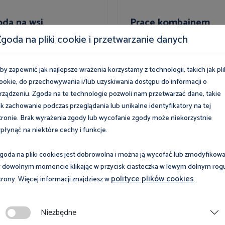
oda na wsi
Prace kombajnem
zbożowym
goda na pliki cookie i przetwarzanie danych
by zapewnić jak najlepsze wrażenia korzystamy z technologii, takich jak pli
ookie, do przechowywania i/lub uzyskiwania dostępu do informacji o
rządzeniu. Zgoda na te technologie pozwoli nam przetwarzać dane, takie
ak zachowanie podczas przeglądania lub unikalne identyfikatory na tej
tronie. Brak wyrażenia zgody lub wycofanie zgody może niekorzystnie
płynąć na niektóre cechy i funkcje.
BHP
goda na pliki cookies jest dobrowolna i można ją wycofać lub zmodyfikow
 dowolnym momencie klikając w przycisk ciasteczka w lewym dolnym rog
rolnika dobre
Chroń dziecko w
polityce plików cookies
trony. Więcej informacji znajdziesz w
.
ki
gospodarstwie rolny
prace zabronione dz
Niezbędne