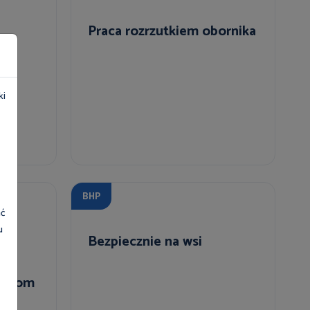
Praca rozrzutkiem obornika
ki
BHP
ać
u
Bezpiecznie na wsi
m -
ieciom