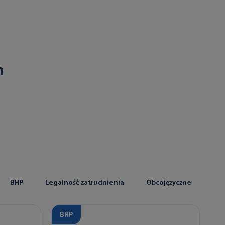
n
BHP
Legalność zatrudnienia
Obcojęzyczne
BHP