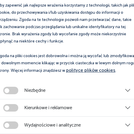
by zapewnić jak najlepsze wrażenia korzystamy z technologii, takich jak pli
ookie, do przechowywania i/lub uzyskiwania dostępu do informacji o
Prawo
rządzeniu. Zgoda na te technologie pozwoli nam przetwarzać dane, takie
ak zachowanie podczas przeglądania lub unikalne identyfikatory na tej
 terminowe
Pracownik
tronie. Brak wyrażenia zgody lub wycofanie zgody może niekorzystnie
niepełnosprawny
płynąć na niektóre cechy i funkcje.
goda na pliki cookies jest dobrowolna i można ją wycofać lub zmodyfikow
 dowolnym momencie klikając w przycisk ciasteczka w lewym dolnym rog
polityce plików cookies
trony. Więcej informacji znajdziesz w
.
Niezbędne
Kierunkowe i reklamowe
2
3
4
5
6
7
8
9
10
11
Wydajnościowe i analityczne
Strona 7 z 25