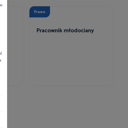
ki
Prawo
Pracownik młodociany
ać
u