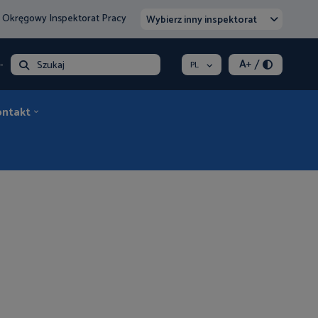
 Okręgowy Inspektorat Pracy
Wybierz inny inspektorat
/
A
+
- opłata
Szukaj
PL
ontakt