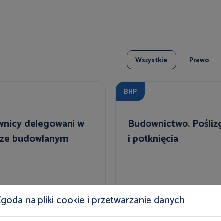
Wszystkie
Prawo
BHP
wnicy delegowani w
Budownictwo. Poślizg
rze budowlanym
i potknięcia
goda na pliki cookie i przetwarzanie danych