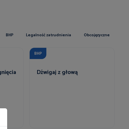
BHP
Legalność zatrudnienia
Obcojęzyczne
BHP
nięcia
Dźwigaj z głową