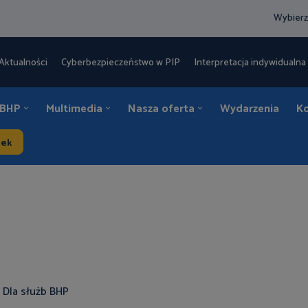
Wybierz
Aktualności
Cyberbezpieczeństwo w PIP
Interpretacja indywidualna 
 BHP
Multimedia
Nasza oferta
Wydarzenia
K
dek
Dla służb BHP