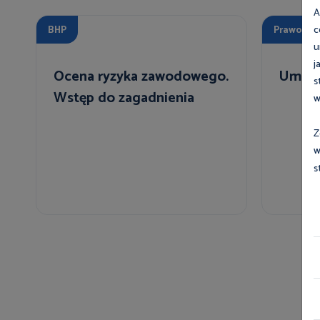
A
c
BHP
Prawo
u
j
Ocena ryzyka zawodowego.
Umowy
s
Wstęp do zagadnienia
w
Z
w
s