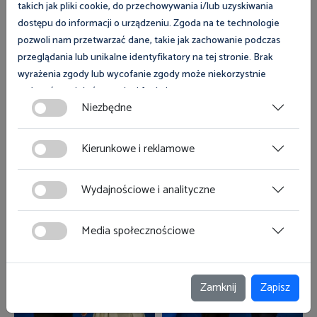
takich jak pliki cookie, do przechowywania i/lub uzyskiwania
dostępu do informacji o urządzeniu. Zgoda na te technologie
pozwoli nam przetwarzać dane, takie jak zachowanie podczas
przeglądania lub unikalne identyfikatory na tej stronie. Brak
wyrażenia zgody lub wycofanie zgody może niekorzystnie
wpłynąć na niektóre cechy i funkcje.
Niezbędne
Zgoda na pliki cookies jest dobrowolna i można ją wycofać lub
zmodyfikować w dowolnym momencie klikając w przycisk
Kierunkowe i reklamowe
ciasteczka w lewym dolnym rogu strony. Więcej informacji
polityce plików cookies
znajdziesz w
.
Wydajnościowe i analityczne
Media społecznościowe
Zamknij
Zapisz