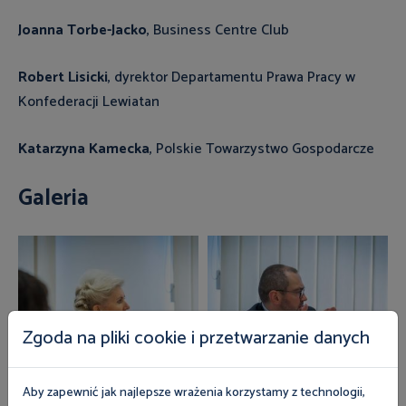
Joanna Torbe-Jacko
, Business Centre Club
Robert Lisicki
, dyrektor Departamentu Prawa Pracy w
Konfederacji Lewiatan
Katarzyna Kamecka
, Polskie Towarzystwo Gospodarcze
Galeria
Zgoda na pliki cookie i przetwarzanie danych
Aby zapewnić jak najlepsze wrażenia korzystamy z technologii,