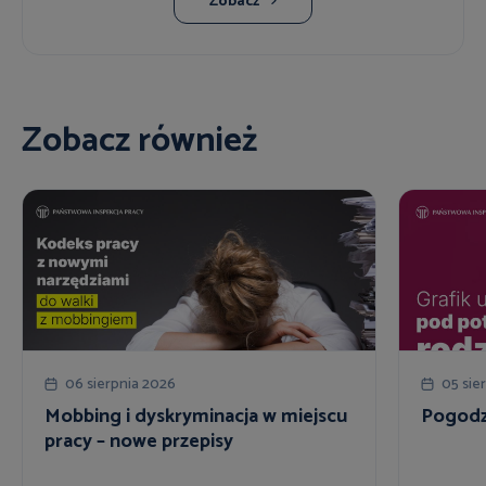
Zobacz
Zobacz również
06 sierpnia 2026
05 sie
Mobbing i dyskryminacja w miejscu
Pogodzi
pracy – nowe przepisy