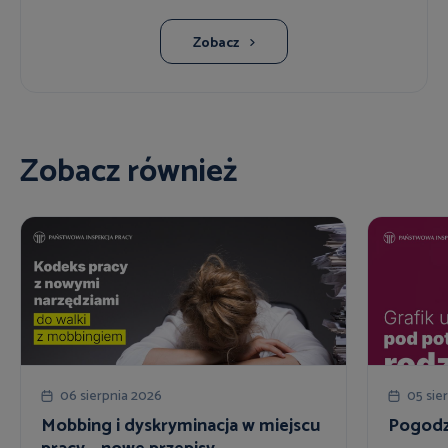
Zobacz
Zobacz również
06 sierpnia 2026
05 sie
Mobbing i dyskryminacja w miejscu
Pogodzi