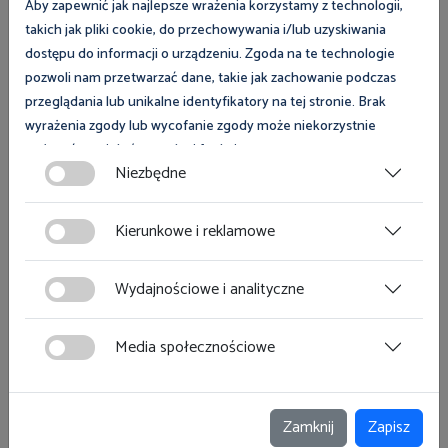
Stanecki.
Aby zapewnić jak najlepsze wrażenia korzystamy z technologii,
takich jak pliki cookie, do przechowywania i/lub uzyskiwania
dostępu do informacji o urządzeniu. Zgoda na te technologie
pozwoli nam przetwarzać dane, takie jak zachowanie podczas
przeglądania lub unikalne identyfikatory na tej stronie. Brak
Należy pamiętać, że czynnik ludzki jest najczęściej
wyrażenia zgody lub wycofanie zgody może niekorzystnie
wskazywaną przyczyną wypadków przy pracy. Skuteczne
wpłynąć na niektóre cechy i funkcje.
szkolenie BHP powinno być elementem spójnego systemu
Niezbędne
prewencji, opartego na rzetelnej ocenie ryzyka zawodowego,
Zgoda na pliki cookies jest dobrowolna i można ją wycofać lub
prawidłowej organizacji pracy, bieżącym nadzorze oraz
zmodyfikować w dowolnym momencie klikając w przycisk
Kierunkowe i reklamowe
rzetelnym ustalaniu okoliczności i przyczyn wypadków.
ciasteczka w lewym dolnym rogu strony. Więcej informacji
Szkolenie musi się odnosić do realnych procesów
polityce plików cookies
znajdziesz w
.
technologicznych, konkretnych maszyn, rzeczywistych
Wydajnościowe i analityczne
zagrożeń i doświadczeń zakładu, w tym do zdarzeń
wypadkowych, które już wystąpiły. Powinno uczyć nie tylko
Media społecznościowe
ogólnych zasad prawa pracy, lecz przede wszystkim
bezpiecznych metod wykonywania konkretnych czynności,
rozpoznawania stanów niebezpiecznych, zasad reagowania w
sytuacjach awaryjnych oraz odpowiedzialności za
Zamknij
Zapisz
bezpieczeństwo własne i współpracowników. Dopiero takie