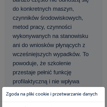
do konkretnych maszyn,
czynników środowiskowych,
metod pracy, czynności
wykonywanych na stanowisku
ani do wniosków płynących z
wcześniejszych wypadków. To
powoduje, że szkolenie
przestaje pełnić funkcję
profilaktyczną i nie wpływa
realnie na bezpieczeństwo
Zgoda na pliki cookie i przetwarzanie danych
pracowników – ostrzega Marcin