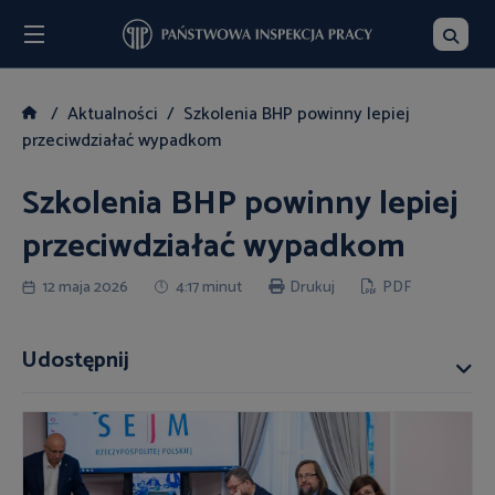
Menu
Szukaj
Aktualności
Szkolenia BHP powinny lepiej
przeciwdziałać wypadkom
Szkolenia BHP powinny lepiej
przeciwdziałać wypadkom
12 maja 2026
4:17 minut
Drukuj
PDF
Udostępnij