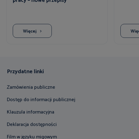
pracy – nowe przepisy
Więcej
Wię
Przydatne linki
Zamówienia publiczne
Dostęp do informacji publicznej
Klauzula informacyjna
Deklaracja dostępności
Film w języku migowym