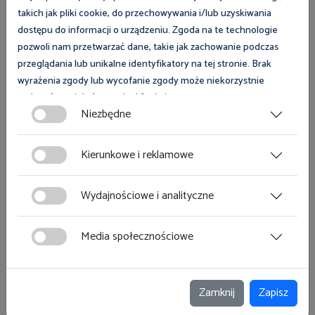
Wchodzimy w nową erę jakości kontroli
takich jak pliki cookie, do przechowywania i/lub uzyskiwania
dostępu do informacji o urządzeniu. Zgoda na te technologie
pozwoli nam przetwarzać dane, takie jak zachowanie podczas
przeglądania lub unikalne identyfikatory na tej stronie. Brak
wyrażenia zgody lub wycofanie zgody może niekorzystnie
wpłynąć na niektóre cechy i funkcje.
Niezbędne
Zgoda na pliki cookies jest dobrowolna i można ją wycofać lub
zmodyfikować w dowolnym momencie klikając w przycisk
Kierunkowe i reklamowe
ciasteczka w lewym dolnym rogu strony. Więcej informacji
26 czerwca 2026
polityce plików cookies
znajdziesz w
.
Nowa infolinia dedykowana zgłoszeniom w
Wydajnościowe i analityczne
sprawie wysokich temperatur w miejscu
pracy
Media społecznościowe
Zamknij
Zapisz