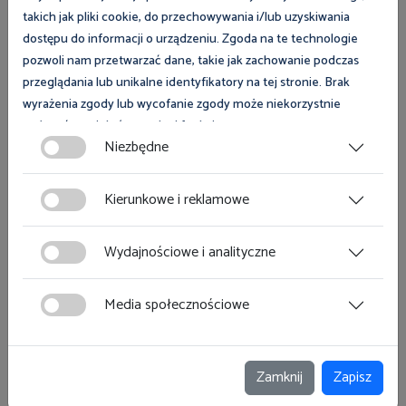
takich jak pliki cookie, do przechowywania i/lub uzyskiwania
2 kwietnia 2026
dostępu do informacji o urządzeniu. Zgoda na te technologie
Kolejny rozdział w historii Państwowej
pozwoli nam przetwarzać dane, takie jak zachowanie podczas
Inspekcji Pracy
przeglądania lub unikalne identyfikatory na tej stronie. Brak
wyrażenia zgody lub wycofanie zgody może niekorzystnie
wpłynąć na niektóre cechy i funkcje.
Niezbędne
Zgoda na pliki cookies jest dobrowolna i można ją wycofać lub
zmodyfikować w dowolnym momencie klikając w przycisk
Kierunkowe i reklamowe
ciasteczka w lewym dolnym rogu strony. Więcej informacji
polityce plików cookies
znajdziesz w
.
Wydajnościowe i analityczne
1 kwietnia 2026
Praca z misją, rozwój z gwarancją
Media społecznościowe
Zamknij
Zapisz