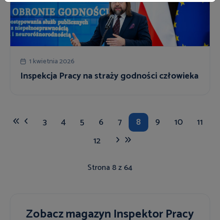
1 kwietnia 2026
Inspekcja Pracy na straży godności człowieka
3
4
5
6
7
8
9
10
11
12
Strona 8 z 64
Zobacz magazyn Inspektor Pracy