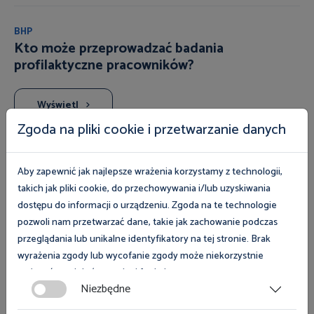
BHP
Kto może przeprowadzać badania
profilaktyczne pracowników?
Wyświetl
Zgoda na pliki cookie i przetwarzanie danych
Prawo pracy
Aby zapewnić jak najlepsze wrażenia korzystamy z technologii,
Czy agencja kierująca cudzoziemca do pracy
takich jak pliki cookie, do przechowywania i/lub uzyskiwania
za granicą powinna dokonać tłumaczenia
dostępu do informacji o urządzeniu. Zgoda na te technologie
umowy zawieranej z osobą kierowaną?
pozwoli nam przetwarzać dane, takie jak zachowanie podczas
przeglądania lub unikalne identyfikatory na tej stronie. Brak
Wyświetl
wyrażenia zgody lub wycofanie zgody może niekorzystnie
wpłynąć na niektóre cechy i funkcje.
Niezbędne
Zgoda na pliki cookies jest dobrowolna i można ją wycofać lub
Prawo pracy