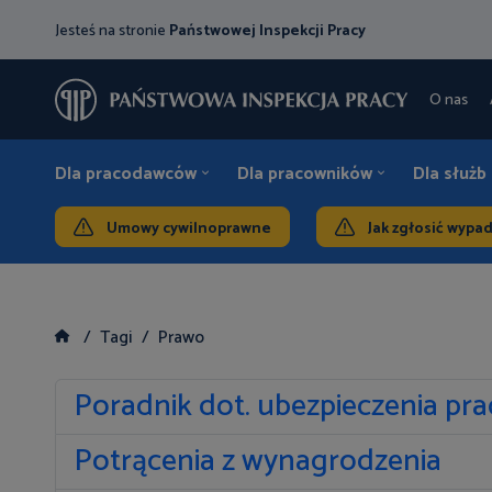
Jesteś na stronie
Państwowej Inspekcji Pracy
O nas
Dla pracodawców
Dla pracowników
Dla służb
Umowy cywilnoprawne
Jak zgłosić wypa
Tagi
Prawo
Poradnik dot. ubezpieczenia p
Potrącenia z wynagrodzenia