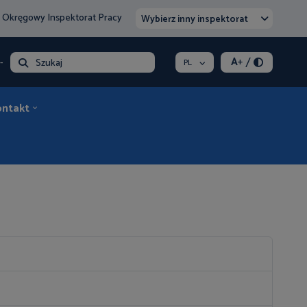
 Okręgowy Inspektorat Pracy
Wybierz inny inspektorat
/
A
+
- opłata
Szukaj
PL
ontakt