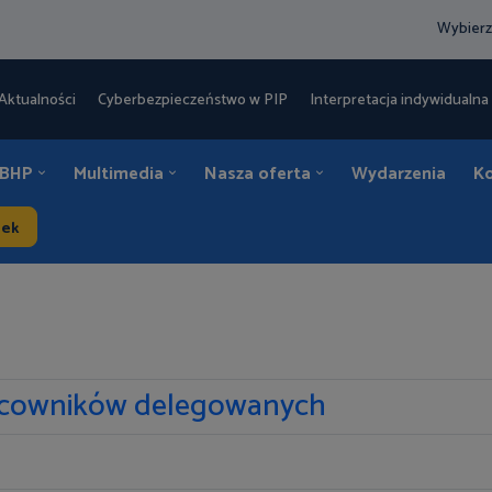
Wybierz
Aktualności
Cyberbezpieczeństwo w PIP
Interpretacja indywidualna 
 BHP
Multimedia
Nasza oferta
Wydarzenia
K
dek
racowników delegowanych