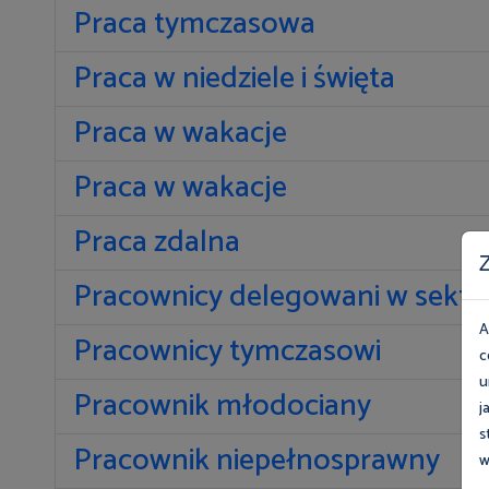
Praca tymczasowa
Praca w niedziele i święta
Praca w wakacje
Praca w wakacje
Praca zdalna
Z
Pracownicy delegowani w sekt
A
Pracownicy tymczasowi
c
u
Pracownik młodociany
j
s
Pracownik niepełnosprawny
w