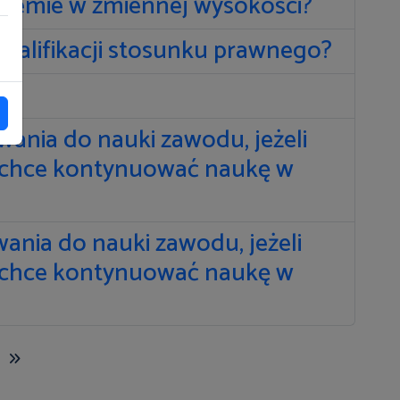
 premie w zmiennej wysokości?
kwalifikacji stosunku prawnego?
wania do nauki zawodu, jeżeli
 i chce kontynuować naukę w
ania do nauki zawodu, jeżeli
 i chce kontynuować naukę w