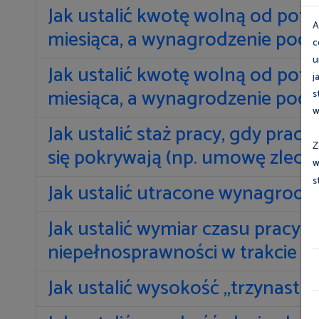
Jak ustalić kwotę wolną od pot
A
miesiąca, a wynagrodzenie po
c
u
Jak ustalić kwotę wolną od pot
j
miesiąca, a wynagrodzenie po
s
w
Jak ustalić staż pracy, gdy pra
Z
się pokrywają (np. umowę zlece
w
s
Jak ustalić utracone wynagrodz
Jak ustalić wymiar czasu pracy,
niepełnosprawności w trakcie o
Jak ustalić wysokość „trzynastki”