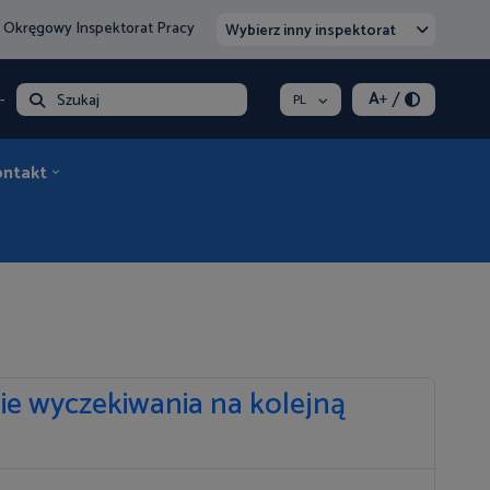
 Okręgowy Inspektorat Pracy
Wybierz inny inspektorat
/
A
+
- opłata
Szukaj
PL
ontakt
ie wyczekiwania na kolejną