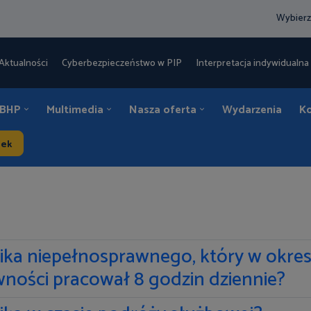
Wybierz
Aktualności
Cyberbezpieczeństwo w PIP
Interpretacja indywidualna 
 BHP
Multimedia
Nasza oferta
Wydarzenia
K
dek
nika niepełnosprawnego, który w okres
wności pracował 8 godzin dziennie?