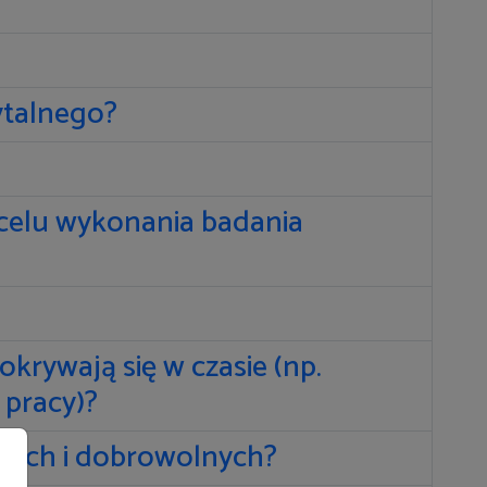
ytalnego?
 celu wykonania badania
krywają się w czasie (np.
 pracy)?
czych i dobrowolnych?