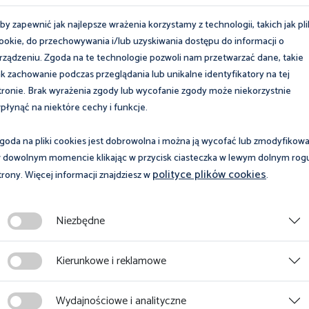
rąceń dla pracowników, których stosun
by zapewnić jak najlepsze wrażenia korzystamy z technologii, takich jak pli
dlega egzekucjom komorniczym?
ookie, do przechowywania i/lub uzyskiwania dostępu do informacji o
rządzeniu. Zgoda na te technologie pozwoli nam przetwarzać dane, takie
rąceń dla pracowników, których stosun
ak zachowanie podczas przeglądania lub unikalne identyfikatory na tej
dlega egzekucjom komorniczym?
tronie. Brak wyrażenia zgody lub wycofanie zgody może niekorzystnie
płynąć na niektóre cechy i funkcje.
cownik przedstawi dwa okresy aktywno
goda na pliki cookies jest dobrowolna i można ją wycofać lub zmodyfikow
nia i umowę o pracę)?
 dowolnym momencie klikając w przycisk ciasteczka w lewym dolnym rog
polityce plików cookies
trony. Więcej informacji znajdziesz w
.
enie pracownika, który został wezwany
 jeśli pracownik przedstawia orzeczen
Niezbędne
kresu rozliczeniowego?
Kierunkowe i reklamowe
, jeśli pracownik korzystał z opieki na
Wydajnościowe i analityczne