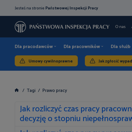
Jesteś na stronie
Państwowej Inspekcji Pracy
O nas
Dla pracodawców
Dla pracowników
Dla służb
Umowy cywilnoprawne
Jak zgłosić wypa
Tagi
Prawo pracy
Jak rozliczyć czas pracy pracow
decyzję o stopniu niepełnospra